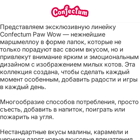
Главная
/
Новости
/
Новая линейка Confectum 
Новая линейка Confectum Paw Wow
29.05.2025
Представляем эксклюзивную линейку
Confectum Paw Wow — нежнейшие
маршмеллоу в форме лапок, которые не
только порадуют вас своим вкусом, но и
привлекут внимание ярким и эмоциональным
дизайном с изображением милых котов. Эта
коллекция создана, чтобы сделать каждый
момент особенным, добавить радости и игры
в каждый день.
Многообразие способов потребления, просто
съесть, добавить в напиток, поиграть или
пожарить на угля.
Нестандартные вкусы малины, карамели и
черники дарят новые вкусовые впечатления.